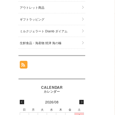
アウトレット商品
ギフトラッピング
ミルクジェラート Diamb ダイアム
生鮮食品・海産物 焼津 海の極
2026/08
日
月
火
水
木
金
土