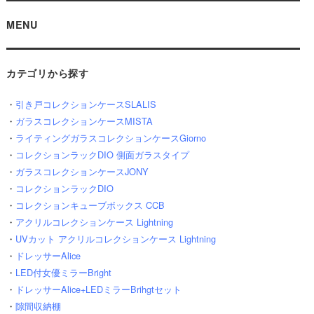
MENU
カテゴリから探す
・
引き戸コレクションケースSLALIS
・
ガラスコレクションケースMISTA
・
ライティングガラスコレクションケースGiorno
・
コレクションラックDIO 側面ガラスタイプ
・
ガラスコレクションケースJONY
・
コレクションラックDIO
・
コレクションキューブボックス CCB
・
アクリルコレクションケース Lightning
・
UVカット アクリルコレクションケース Lightning
・
ドレッサーAlice
・
LED付女優ミラーBright
・
ドレッサーAlice+LEDミラーBrihgtセット
・
隙間収納棚