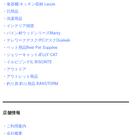
・
食器棚/キッチン収納 Lacuis
・
日用品
・
洗濯用品
・
インテリア雑貨
・
パイン材ウッドシリーズManty
・
テレワークデスク/PCデスクDualesk
・
ペット用品Best Pet Supplies
・
ジェリーキャットJELLY CAT
・
イルビゾンテIL BISONTE
・
アウトドア
・
アウトレット商品
・
釣り具/釣り用品 BAKSTORM
店舗情報
・
ご利用案内
・
会社概要