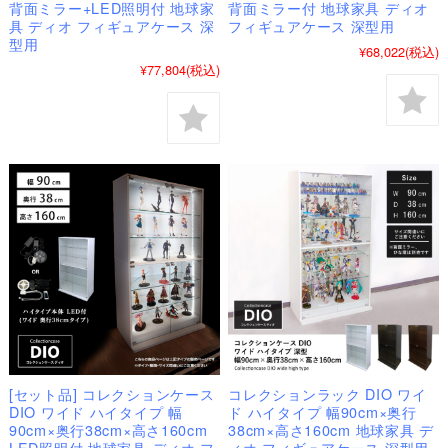
背面ミラー+LED照明付 地球家
背面ミラー付 地球家具 ディオ
具 ディオ フィギュアケース 深
フィギュアケース 深型用
型用
¥68,022
(税込)
¥77,804
(税込)
[セット品] コレクションケース
コレクションラック DIO ワイ
DIO ワイド ハイタイプ 幅
ド ハイタイプ 幅90cm×奥行
90cm×奥行38cm×高さ160cm
38cm×高さ160cm 地球家具 デ
LED照明付 地球家具 ディオ フ
ィオ フィギュアケース 深型用