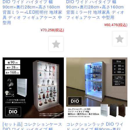
DIO ワイド ハイタイプ 幅
DIO ワイド ハイタイプ 幅
90cm×奥行28cm×高さ160cm
90cm×奥行28cm×高さ160cm
背面ミラー+LED照明付 地球家
背面ミラー付 地球家具 ディオ
具 ディオ フィギュアケース 中
フィギュアケース 中型用
型用
¥60,476
(税込)
¥70,258
(税込)
[セット品] コレクションケース
コレクションラック DIO ワイ
DIO ワイド ハイタイプ 幅
ド ハイタイプ 幅90cm×奥行