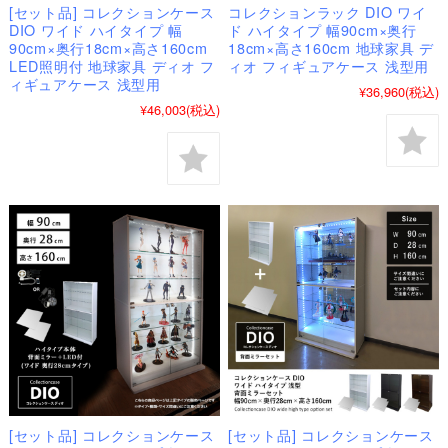
[セット品] コレクションケース
コレクションラック DIO ワイ
DIO ワイド ハイタイプ 幅
ド ハイタイプ 幅90cm×奥行
90cm×奥行18cm×高さ160cm
18cm×高さ160cm 地球家具 デ
LED照明付 地球家具 ディオ フ
ィオ フィギュアケース 浅型用
ィギュアケース 浅型用
¥36,960
(税込)
¥46,003
(税込)
[セット品] コレクションケース
[セット品] コレクションケース