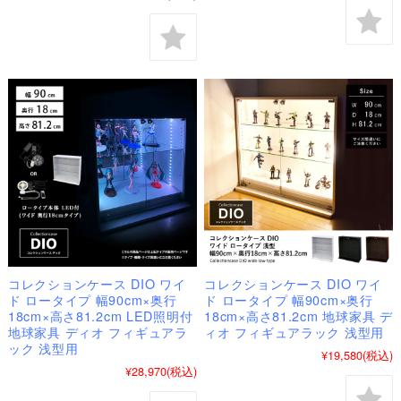
コレクションケース DIO ワイ
コレクションケース DIO ワイ
ド ロータイプ 幅90cm×奥行
ド ロータイプ 幅90cm×奥行
18cm×高さ81.2cm LED照明付
18cm×高さ81.2cm 地球家具 デ
地球家具 ディオ フィギュアラ
ィオ フィギュアラック 浅型用
ック 浅型用
¥19,580
(税込)
¥28,970
(税込)