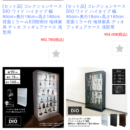
[セット品] コレクションケース
[セット品] コレクションケース
DIO ワイド ハイタイプ 幅
DIO ワイド ハイタイプ 幅
90cm×奥行18cm×高さ160cm
90cm×奥行18cm×高さ160cm
背面ミラー+LED照明付 地球家
背面ミラー付 地球家具 ディオ
具 ディオ フィギュアケース 浅
フィギュアケース 浅型用
型用
¥54,008
(税込)
¥63,790
(税込)