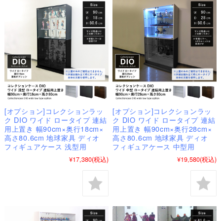
[オプション]コレクションラッ
[オプション]コレクションラッ
ク DIO ワイド ロータイプ 連結
ク DIO ワイド ロータイプ 連結
用上置き 幅90cm×奥行18cm×
用上置き 幅90cm×奥行28cm×
高さ80.6cm 地球家具 ディオ
高さ80.6cm 地球家具 ディオ
フィギュアケース 浅型用
フィギュアケース 中型用
¥17,380
(税込)
¥19,580
(税込)