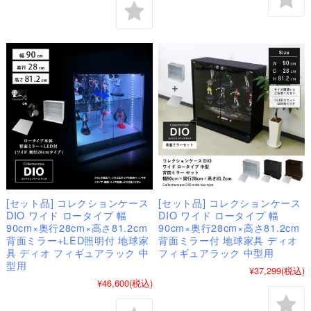
[セット品] コレクションケース
[セット品] コレクションケース
DIO ワイド ロータイプ 幅
DIO ワイド ロータイプ 幅
90cm×奥行28cm×高さ81.2cm
90cm×奥行28cm×高さ81.2cm
背面ミラー+LED照明付 地球家
背面ミラー付 地球家具 ディオ
具 ディオ フィギュアラック 中
フィギュアラック 中型用
型用
¥37,299
(税込)
¥46,600
(税込)