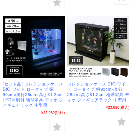
[セット品] コレクションケース
コレクションケース DIO ワイ
DIO ワイド ロータイプ 幅
ド ロータイプ 幅90cm×奥行
90cm×奥行28cm×高さ81.2cm
28cm×高さ81.2cm 地球家具 デ
LED照明付 地球家具 ディオ フ
ィオ フィギュアラック 中型用
ィギュアラック 中型用
¥23,980
(税込)
¥33,282
(税込)