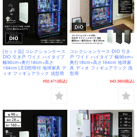
[セット品] コレクションケース
コレクションケース DIO 引き
DIO 引き戸 ワイド ハイタイプ
戸 ワイド ハイタイプ 幅90cm×
幅90cm×奥行18cm×高さ
奥行18cm×高さ164cm 地球家
164cm LED照明付 地球家具 デ
具 ディオ フィギュアラック 浅
ィオ フィギュアラック 浅型用
型用
¥52,471
(税込)
¥43,560
(税込)