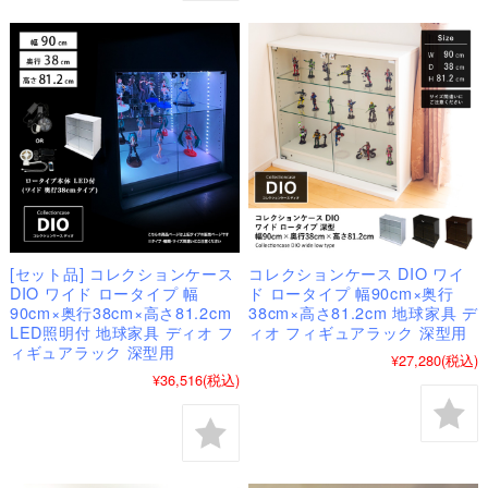
[セット品] コレクションケース
コレクションケース DIO ワイ
DIO ワイド ロータイプ 幅
ド ロータイプ 幅90cm×奥行
90cm×奥行38cm×高さ81.2cm
38cm×高さ81.2cm 地球家具 デ
LED照明付 地球家具 ディオ フ
ィオ フィギュアラック 深型用
ィギュアラック 深型用
¥27,280
(税込)
¥36,516
(税込)