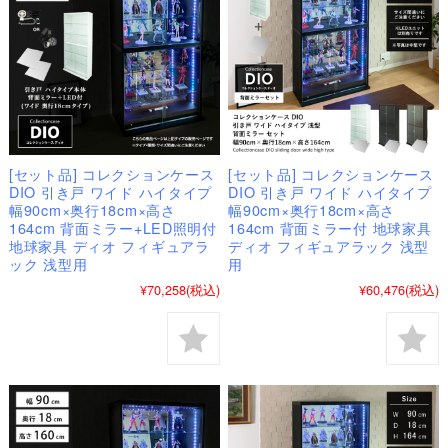
[セット品] コレクションケース
[セット品] コレクションケース
DIO 引き戸 ワイド ハイタイプ
DIO 引き戸 ワイド ハイタイプ
幅90cm×奥行18cm×高さ
幅90cm×奥行18cm×高さ
164cm 背面ミラー+LED照明付
164cm 背面ミラー付 地球家具
地球家具 ディオ フィギュアラ
ディオ フィギュアラック 浅型
ック 浅型用
用
¥70,258
(税込)
¥60,476
(税込)