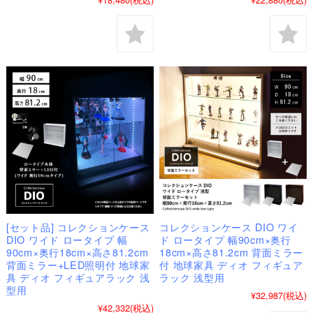
[セット品] コレクションケース
コレクションケース DIO ワイ
DIO ワイド ロータイプ 幅
ド ロータイプ 幅90cm×奥行
90cm×奥行18cm×高さ81.2cm
18cm×高さ81.2cm 背面ミラー
背面ミラー+LED照明付 地球家
付 地球家具 ディオ フィギュア
具 ディオ フィギュアラック 浅
ラック 浅型用
型用
¥32,987
(税込)
¥42,332
(税込)