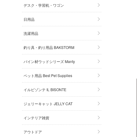
デスク・学習机・ワゴン
日用品
洗濯用品
釣り具・釣り用品 BAKSTORM
パイン材ウッドシリーズ Manty
ペット用品 Best Pet Supplies
イルビゾンテ IL BISONTE
ジェリーキャット JELLY CAT
インテリア雑貨
アウトドア