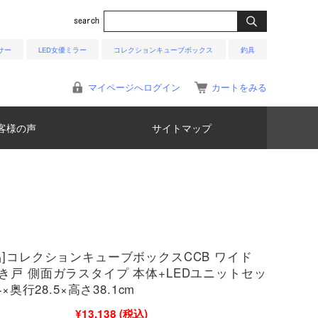
サー
LED女優ミラー
コレクションキューブボックス
釣具
マイページへログイン
カートをみる
客様の声
サイトマップ
品]コレクションキューブボックスCCB ワイド
き戸 側面ガラスタイプ 本体+LEDユニットセッ
4×奥行28.5×高さ38.1cm
¥13,138
(税込)