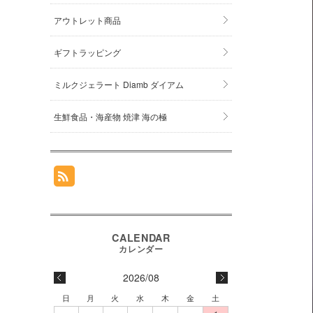
アウトレット商品
ギフトラッピング
ミルクジェラート Diamb ダイアム
生鮮食品・海産物 焼津 海の極
2026/08
日
月
火
水
木
金
土