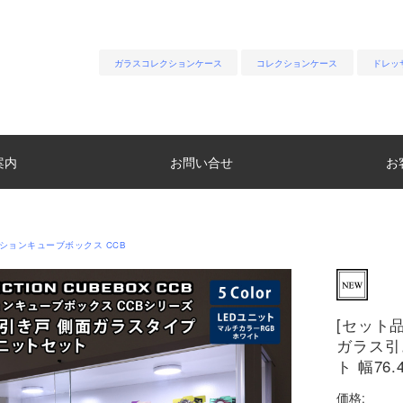
ガラスコレクションケース
コレクションケース
ドレッ
案内
お問い合せ
お
ションキューブボックス CCB
[セット
ガラス引
ト 幅76.
価格: