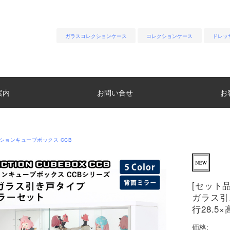
ガラスコレクションケース
コレクションケース
ドレッ
案内
お問い合せ
お
ションキューブボックス CCB
[セット
ガラス引
行28.5×
価格: