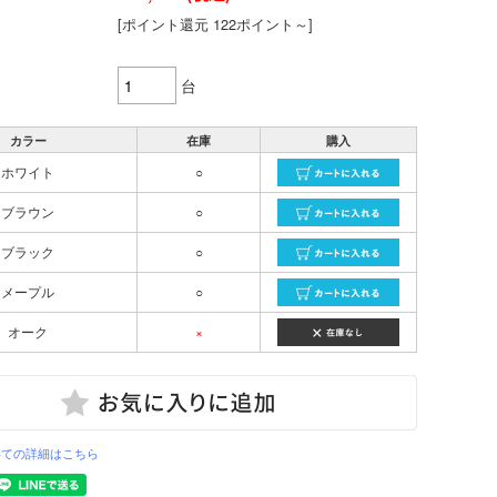
[ポイント還元 122ポイント～]
台
カラー
在庫
購入
ホワイト
○
ブラウン
○
ブラック
○
メープル
○
オーク
×
いての詳細はこちら