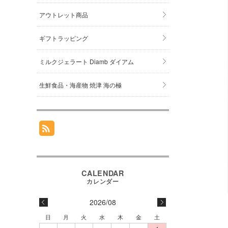
アウトレット商品
ギフトラッピング
ミルクジェラート Diamb ダイアム
生鮮食品・海産物 焼津 海の極
2026/08
日
月
火
水
木
金
土