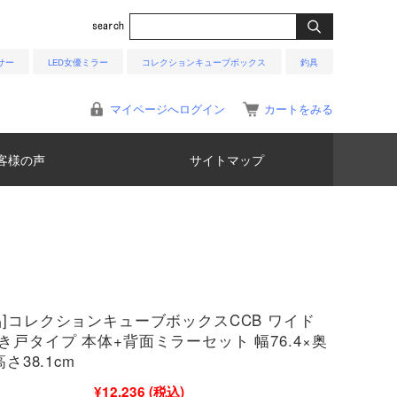
サー
LED女優ミラー
コレクションキューブボックス
釣具
マイページへログイン
カートをみる
客様の声
サイトマップ
品]コレクションキューブボックスCCB ワイド
き戸タイプ 本体+背面ミラーセット 幅76.4×奥
高さ38.1cm
¥12,236
(税込)