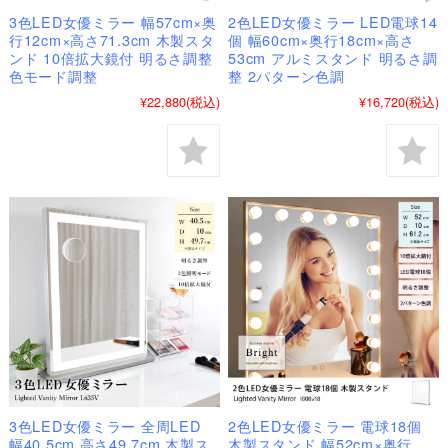
3色LED女優ミラー 幅57cm×奥
2色LED女優ミラー LED電球14
行12cm×高さ71.3cm 木製スタ
個 幅60cm×奥行18cm×高さ
ンド 10倍拡大鏡付 明るさ調整
53cm アルミスタンド 明るさ調
色モード調整
整 2パターン色調
¥22,880
(税込)
¥16,720
(税込)
3色LED女優ミラー 全周LED
2色LED女優ミラー 電球18個
幅40.5cm 高さ49.7cm 木製ス
木製スタンド 幅52cm×奥行