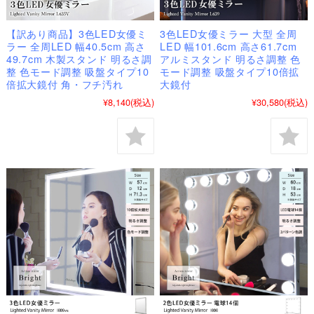
【訳あり商品】3色LED女優ミ
3色LED女優ミラー 大型 全周
ラー 全周LED 幅40.5cm 高さ
LED 幅101.6cm 高さ61.7cm
49.7cm 木製スタンド 明るさ調
アルミスタンド 明るさ調整 色
整 色モード調整 吸盤タイプ10
モード調整 吸盤タイプ10倍拡
倍拡大鏡付 角・フチ汚れ
大鏡付
¥8,140
(税込)
¥30,580
(税込)