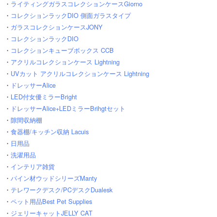
・
ライティングガラスコレクションケースGiorno
・
コレクションラックDIO 側面ガラスタイプ
・
ガラスコレクションケースJONY
・
コレクションラックDIO
・
コレクションキューブボックス CCB
・
アクリルコレクションケース Lightning
・
UVカット アクリルコレクションケース Lightning
・
ドレッサーAlice
・
LED付女優ミラーBright
・
ドレッサーAlice+LEDミラーBrihgtセット
・
隙間収納棚
・
食器棚/キッチン収納 Lacuis
・
日用品
・
洗濯用品
・
インテリア雑貨
・
パイン材ウッドシリーズManty
・
テレワークデスク/PCデスクDualesk
・
ペット用品Best Pet Supplies
・
ジェリーキャットJELLY CAT