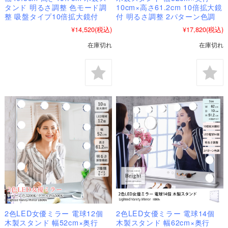
タンド 明るさ調整 色モード調
10cm×高さ61.2cm 10倍拡大鏡
整 吸盤タイプ10倍拡大鏡付
付 明るさ調整 2パターン色調
¥14,520
(税込)
¥17,820
(税込)
在庫切れ
在庫切れ
2色LED女優ミラー 電球12個
2色LED女優ミラー 電球14個
木製スタンド 幅52cm×奥行
木製スタンド 幅62cm×奥行