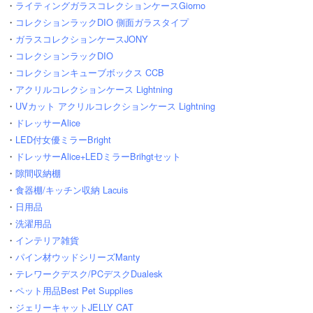
・
ライティングガラスコレクションケースGiorno
・
コレクションラックDIO 側面ガラスタイプ
・
ガラスコレクションケースJONY
・
コレクションラックDIO
・
コレクションキューブボックス CCB
・
アクリルコレクションケース Lightning
・
UVカット アクリルコレクションケース Lightning
・
ドレッサーAlice
・
LED付女優ミラーBright
・
ドレッサーAlice+LEDミラーBrihgtセット
・
隙間収納棚
・
食器棚/キッチン収納 Lacuis
・
日用品
・
洗濯用品
・
インテリア雑貨
・
パイン材ウッドシリーズManty
・
テレワークデスク/PCデスクDualesk
・
ペット用品Best Pet Supplies
・
ジェリーキャットJELLY CAT