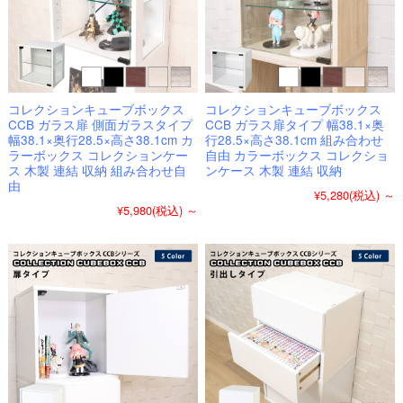
コレクションキューブボックス
コレクションキューブボックス
CCB ガラス扉 側面ガラスタイプ
CCB ガラス扉タイプ 幅38.1×奥
幅38.1×奥行28.5×高さ38.1cm カ
行28.5×高さ38.1cm 組み合わせ
ラーボックス コレクションケー
自由 カラーボックス コレクショ
ス 木製 連結 収納 組み合わせ自
ンケース 木製 連結 収納
由
¥5,280
(税込)
～
¥5,980
(税込)
～