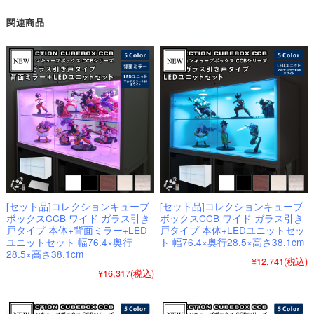
関連商品
[セット品]コレクションキューブ
[セット品]コレクションキューブ
ボックスCCB ワイド ガラス引き
ボックスCCB ワイド ガラス引き
戸タイプ 本体+背面ミラー+LED
戸タイプ 本体+LEDユニットセッ
ユニットセット 幅76.4×奥行
ト 幅76.4×奥行28.5×高さ38.1cm
28.5×高さ38.1cm
¥12,741
(税込)
¥16,317
(税込)