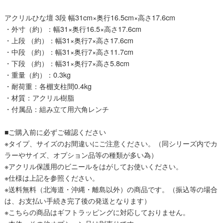
アクリルひな壇 3段 幅31cm×奥行16.5cm×高さ17.6cm
・外寸（約）：幅31×奥行16.5×高さ17.6cm
・上段 （約）：幅31×奥行7×高さ17.6cm
・中段 （約）：幅31×奥行7×高さ11.7cm
・下段 （約）：幅31×奥行7×高さ5.8cm
・重量（約）：0.3kg
・耐荷重：各棚支柱間0.4kg
・材質：アクリル樹脂
・付属品：組み立て用六角レンチ
■ご購入前に必ずご確認ください
※タイプ、サイズのお間違いにご注意ください。（同シリーズ内でカ
ラーやサイズ、オプション品等の種類が多い為）
※アクリル保護用のビニールをはがしてお使いください。
※仕様は上記を参照ください。
※送料無料（北海道・沖縄・離島以外）の商品です。（振込等の場合
は、お支払い手続き完了後の発送となります）
※こちらの商品はギフトラッピングに対応しておりません。