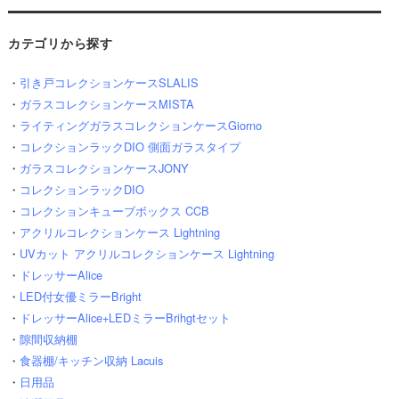
カテゴリから探す
・
引き戸コレクションケースSLALIS
・
ガラスコレクションケースMISTA
・
ライティングガラスコレクションケースGiorno
・
コレクションラックDIO 側面ガラスタイプ
・
ガラスコレクションケースJONY
・
コレクションラックDIO
・
コレクションキューブボックス CCB
・
アクリルコレクションケース Lightning
・
UVカット アクリルコレクションケース Lightning
・
ドレッサーAlice
・
LED付女優ミラーBright
・
ドレッサーAlice+LEDミラーBrihgtセット
・
隙間収納棚
・
食器棚/キッチン収納 Lacuis
・
日用品