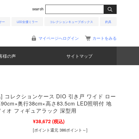
サー
LED女優ミラー
コレクションキューブボックス
釣具
マイページへログイン
カートをみる
客様の声
サイトマップ
] コレクションケース DIO 引き戸 ワイド ロー
90cm×奥行38cm×高さ83.5cm LED照明付 地
ディオ フィギュアラック 深型用
¥38,672
(税込)
[ポイント還元 386ポイント～]