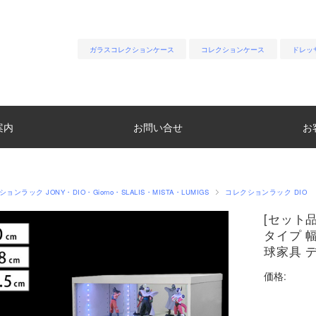
ガラスコレクションケース
コレクションケース
ドレッ
案内
お問い合せ
お
ョンラック JONY・DIO・Giorno・SLALIS・MISTA・LUMIGS
コレクションラック DIO
[セット品
タイプ 幅
球家具 
価格: