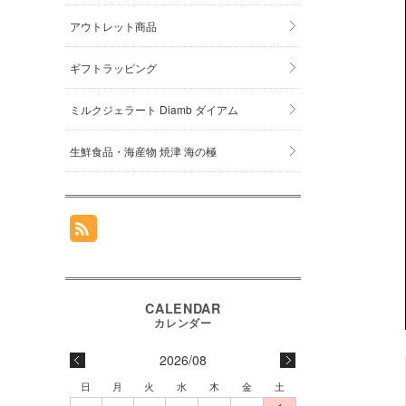
アウトレット商品
ギフトラッピング
ミルクジェラート Diamb ダイアム
生鮮食品・海産物 焼津 海の極
2026/08
日
月
火
水
木
金
土