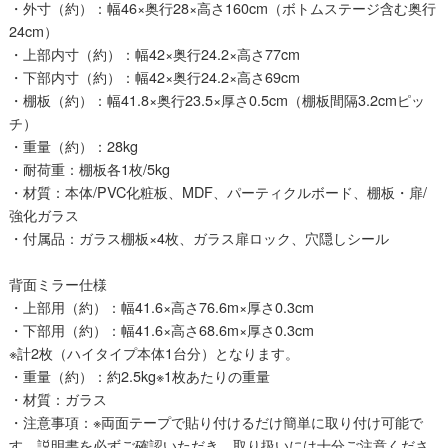
・外寸（約）：幅46×奥行28×高さ160cm（ボトムステージ含む奥行
24cm）
・上部内寸（約）：幅42×奥行24.2×高さ77cm
・下部内寸（約）：幅42×奥行24.2×高さ69cm
・棚板（約）：幅41.8×奥行23.5×厚さ0.5cm（棚板間隔3.2cmピッ
チ）
・重量（約）：28kg
・耐荷重：棚板各1枚/5kg
・材質：本体/PVC化粧板、MDF、パーティクルボード、棚板・扉/
強化ガラス
・付属品：ガラス棚板×4枚、ガラス扉ロック、穴隠しシール
背面ミラー仕様
・上部用（約）：幅41.6×高さ76.6m×厚さ0.3cm
・下部用（約）：幅41.6×高さ68.6m×厚さ0.3cm
※計2枚（ハイタイプ本体1台分）となります。
・重量（約）：約2.5kg※1枚あたりの重量
・材質：ガラス
・注意事項：※両面テープで貼り付けるだけ簡単に取り付け可能で
す。説明書を必ずご確認いただき、取り扱いには十分ご注意くださ