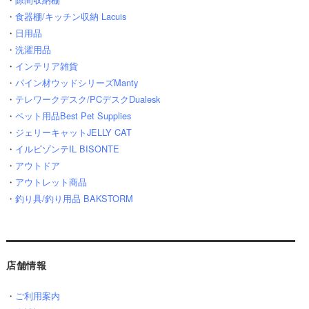
・
食器棚/キッチン収納 Lacuis
・
日用品
・
洗濯用品
・
インテリア雑貨
・
パイン材ウッドシリーズManty
・
テレワークデスク/PCデスクDualesk
・
ペット用品Best Pet Supplies
・
ジェリーキャットJELLY CAT
・
イルビゾンテIL BISONTE
・
アウトドア
・
アウトレット商品
・
釣り具/釣り用品 BAKSTORM
店舗情報
・
ご利用案内