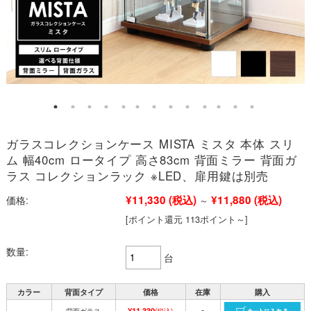
ガラスコレクションケース MISTA ミスタ 本体 スリ
ム 幅40cm ロータイプ 高さ83cm 背面ミラー 背面ガ
ラス コレクションラック ※LED、扉用鍵は別売
¥11,330
(税込)
¥11,880
(税込)
価格:
～
[ポイント還元 113ポイント～]
数量:
台
カラー
背面タイプ
価格
在庫
購入
¥11,330
背面ガラス
(税込)
○