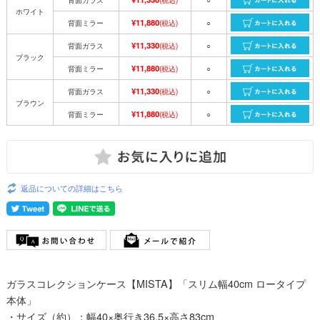
ホワイト
¥11,880
背面ミラー
(税込)
○
¥11,330
背面ガラス
(税込)
○
ブラック
¥11,880
背面ミラー
(税込)
○
¥11,330
背面ガラス
(税込)
○
ブラウン
¥11,880
背面ミラー
(税込)
○
返品についての詳細はこちら
ガラスコレクションケース【MISTA】「スリム幅40cm ロータイプ
本体」
・サイズ（約）：幅40×奥行き36.5×高さ83cm