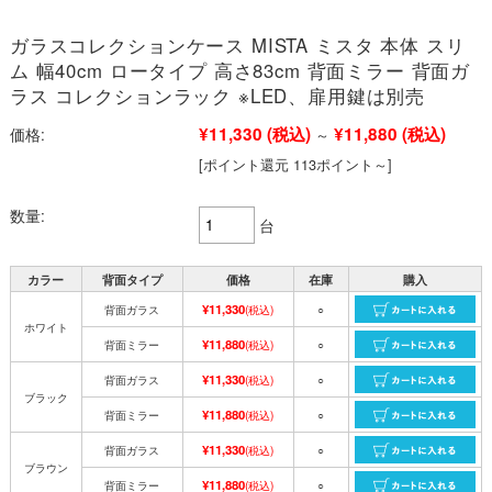
ガラスコレクションケース MISTA ミスタ 本体 スリ
ム 幅40cm ロータイプ 高さ83cm 背面ミラー 背面ガ
ラス コレクションラック ※LED、扉用鍵は別売
¥11,330
(税込)
¥11,880
(税込)
価格:
～
[ポイント還元 113ポイント～]
数量:
台
カラー
背面タイプ
価格
在庫
購入
¥11,330
背面ガラス
(税込)
○
ホワイト
¥11,880
背面ミラー
(税込)
○
¥11,330
背面ガラス
(税込)
○
ブラック
¥11,880
背面ミラー
(税込)
○
¥11,330
背面ガラス
(税込)
○
ブラウン
¥11,880
背面ミラー
(税込)
○