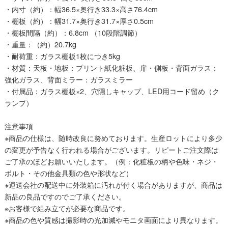
・内寸（約）：幅36.5×奥行き33.3×高さ76.4cm
・棚板（約）：幅31.7×奥行き31.7×厚さ0.5cm
・棚板間隔（約）：6.8cm （10段階調節）
・重量：（約）20.7kg
・耐荷重：ガラス棚板1枚につき5kg
・材質：天板・地板：プリント紙化粧板、扉・側板・背面ガラス：
強化ガラス、背面ミラー：ガラスミラー
・付属品：ガラス棚板×2、穴隠しキャップ、LED用コード留め（ク
ランプ）
注意事項
※商品の仕様は、随時改良に努めております。生産ロットにより多少
の変更が予告なく行われる場合がございます。リピートご注文際は
ご了承のほどお願いいたします。（例：化粧板の柄や色味・ネジ・
ボルト・その他金具類の色や形状など）
※運送会社の配送中に外装箱に汚れが付く場合がありますが、商品は
新品の良品ですのでご了承ください。
※お客様で組み立てが必要な商品です。
※商品の色や質感は撮影時の光加減やモニタ画面により異なります。