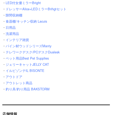
・
LED付女優ミラーBright
・
ドレッサーAlice+LEDミラーBrihgtセット
・
隙間収納棚
・
食器棚/キッチン収納 Lacuis
・
日用品
・
洗濯用品
・
インテリア雑貨
・
パイン材ウッドシリーズManty
・
テレワークデスク/PCデスクDualesk
・
ペット用品Best Pet Supplies
・
ジェリーキャットJELLY CAT
・
イルビゾンテIL BISONTE
・
アウトドア
・
アウトレット商品
・
釣り具/釣り用品 BAKSTORM
店舗情報