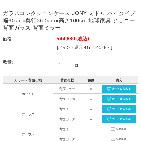
ガラスコレクションケース JONY ミドル ハイタイプ
幅60cm×奥行36.5cm×高さ160cm 地球家具 ジョニー
背面ガラス 背面ミラー
¥44,880
(税込)
価格:
[ポイント還元 448ポイント～]
数量:
台
カラー・背面仕様
背面仕様
在庫
購入
背面ミラー
○
ホワイト
背面ガラス
○
背面ミラー
○
ブラック
背面ガラス
○
背面ミラー
×
ブラウン
背面ガラス
×