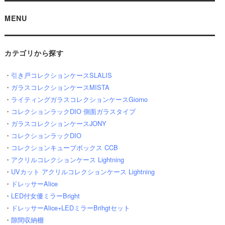
MENU
カテゴリから探す
・
引き戸コレクションケースSLALIS
・
ガラスコレクションケースMISTA
・
ライティングガラスコレクションケースGiorno
・
コレクションラックDIO 側面ガラスタイプ
・
ガラスコレクションケースJONY
・
コレクションラックDIO
・
コレクションキューブボックス CCB
・
アクリルコレクションケース Lightning
・
UVカット アクリルコレクションケース Lightning
・
ドレッサーAlice
・
LED付女優ミラーBright
・
ドレッサーAlice+LEDミラーBrihgtセット
・
隙間収納棚