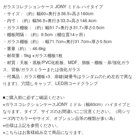
ガラスコレクションケース JONY ミドル ハイタイプ
・サイズ：（約）幅60×奥行き36.5×高さ160cm
・内寸：（約）幅56.5×奥行き33.3×高さ146.4cm
・ガラス棚板：（約）幅51.7×奥行き31.7×厚さ0.5cm
・棚板間隔：（約）9.5cm（棚位置14ヶ所）
・ガラス棚板（約）：幅71.7cm×奥行31.7cm×厚さ0.5cm
・重量（約）：46.6kg
・耐荷重：5kg ※ガラス棚板1枚
・材質：天板・底板/PVC化粧板、MDF、側板・棚板・扉/強化ガラ
ス、背板/ガラスミラーまたは強化ガラス
・付属品：ガラス棚板×3、扉鍵(鍵番号はランダムのため左右で異な
ります)、穴隠しキャップ、LED用コードクランプ
■ご購入前に必ずご確認ください
※ガラスコレクションケースJONY ミドル（幅60cm）ハイタイプと
なります。タイプ、サイズのお間違いにご注意ください。（同シリ
ーズ内でカラーやサイズ、オプション品等の種類が多い為）
※仕様は上記を参照ください。
※こちらはお客様組み立て商品になります。