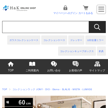
マイページへログイン
カートをみる
ガラスコレクションケース
コレクションケース
ドレッサー
LED女優ミラー
コレクションキューブボックス
釣具
TOP
ご利用案内
お問い合せ
お客様の声
サイトマップ
TOP
コレクションラック JONY・DIO・Giorno・SLALIS・MISTA・LUMIGS