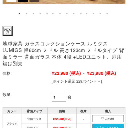
地球家具 ガラスコレクションケース ルミグス
LUMIGS 幅60cm ミドル 高さ123cm ミドルタイプ 背
面ミラー 背面ガラス 本体 4段 ※LEDユニット、扉用
鍵は別売
¥22,980
(税込)
¥23,980
(税込)
価格:
～
[ポイント還元 229ポイント～]
数量:
台
カラー
背面タイプ
価格
在庫
購入
¥22,980
背面ガラス
(税込)
×
ブラック
¥23,980
背面ミラー
(税込)
○