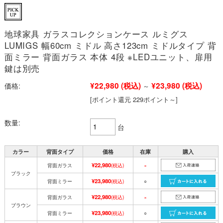
地球家具 ガラスコレクションケース ルミグス
LUMIGS 幅60cm ミドル 高さ123cm ミドルタイプ 背
面ミラー 背面ガラス 本体 4段 ※LEDユニット、扉用
鍵は別売
¥22,980
(税込)
¥23,980
(税込)
価格:
～
[ポイント還元 229ポイント～]
数量:
台
カラー
背面タイプ
価格
在庫
購入
¥22,980
背面ガラス
(税込)
×
ブラック
¥23,980
背面ミラー
(税込)
○
¥22,980
背面ガラス
(税込)
×
ブラウン
¥23,980
背面ミラー
(税込)
○