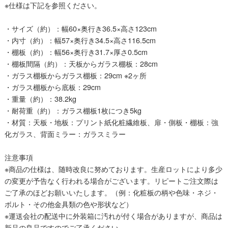
※仕様は下記を参照ください。
・サイズ（約）：幅60×奥行き36.5×高さ123cm
・内寸（約）：幅57×奥行き34.5×高さ116.5cm
・棚板（約）：幅56×奥行き31.7×厚さ0.5cm
・棚板間隔（約）：天板からガラス棚板：28cm
・ガラス棚板からガラス棚板：29cm ※2ヶ所
・ガラス棚板から底板：29cm
・重量（約）：38.2kg
・耐荷重（約）：ガラス棚板1枚につき5kg
・材質：天板・地板：プリント紙化粧繊維板、扉・側板・棚板：強
化ガラス、背面ミラー：ガラスミラー
注意事項
※商品の仕様は、随時改良に努めております。生産ロットにより多少
の変更が予告なく行われる場合がございます。リピートご注文際は
ご了承のほどお願いいたします。（例：化粧板の柄や色味・ネジ・
ボルト・その他金具類の色や形状など）
※運送会社の配送中に外装箱に汚れが付く場合がありますが、商品は
新品の良品ですのでご了承ください。