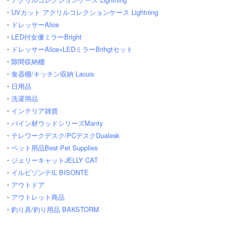
・
UVカット アクリルコレクションケース Lightning
・
ドレッサーAlice
・
LED付女優ミラーBright
・
ドレッサーAlice+LEDミラーBrihgtセット
・
隙間収納棚
・
食器棚/キッチン収納 Lacuis
・
日用品
・
洗濯用品
・
インテリア雑貨
・
パイン材ウッドシリーズManty
・
テレワークデスク/PCデスクDualesk
・
ペット用品Best Pet Supplies
・
ジェリーキャットJELLY CAT
・
イルビゾンテIL BISONTE
・
アウトドア
・
アウトレット商品
・
釣り具/釣り用品 BAKSTORM