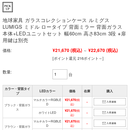
地球家具 ガラスコレクションケース ルミグス
LUMIGS ミドル ロータイプ 背面ミラー 背面ガラス
本体+LEDユニットセット 幅60cm 高さ83cm 3段 ※扉
用鍵は別売
¥21,670
(税込)
¥22,670
(税込)
価格:
～
[ポイント還元 216ポイント～]
数量:
台
カラー・背面タイ
LEDカラー
価格
在庫
購入
プ
¥21,670
マルチカラーRGBLE
(税
×
D
込)
ブラック・背面ガラ
ス
¥21,670
(税
ホワイトLED
×
込)
¥21,670
マルチカラーRGBLE
(税
×
D
込)
ブラウン・背面ガラ