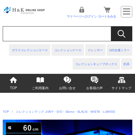
マイページへログイン
カートをみる
ガラスコレクションケース
コレクションケース
ドレッサー
LED女優ミラー
コレクションキューブボックス
釣具
TOP
ご利用案内
お問い合せ
お客様の声
サイトマップ
TOP
コレクションラック JONY・DIO・Giorno・SLALIS・MISTA・LUMIGS