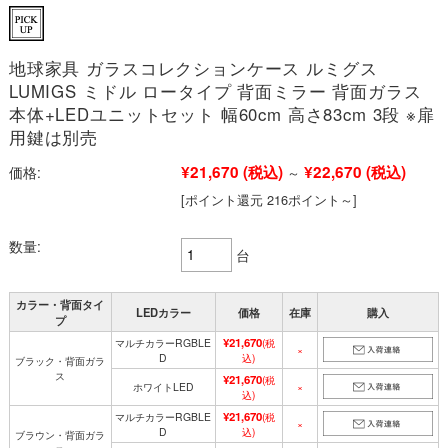
地球家具 ガラスコレクションケース ルミグス
LUMIGS ミドル ロータイプ 背面ミラー 背面ガラス
本体+LEDユニットセット 幅60cm 高さ83cm 3段 ※扉
用鍵は別売
¥21,670
(税込)
¥22,670
(税込)
価格:
～
[ポイント還元 216ポイント～]
数量:
台
カラー・背面タイ
LEDカラー
価格
在庫
購入
プ
¥21,670
マルチカラーRGBLE
(税
×
D
込)
ブラック・背面ガラ
ス
¥21,670
(税
ホワイトLED
×
込)
¥21,670
マルチカラーRGBLE
(税
×
D
込)
ブラウン・背面ガラ