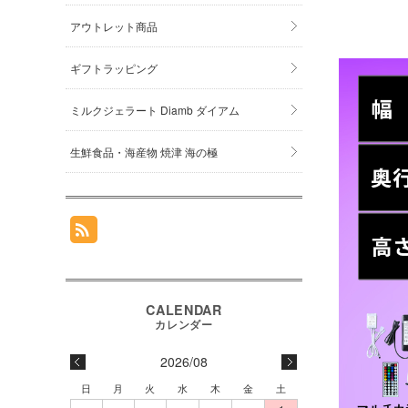
アウトレット商品
ギフトラッピング
ミルクジェラート Diamb ダイアム
生鮮食品・海産物 焼津 海の極
2026/08
日
月
火
水
木
金
土