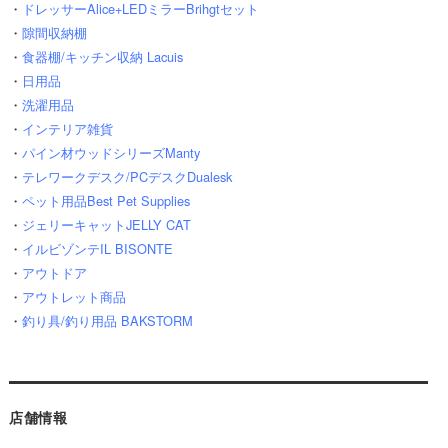
・
ドレッサーAlice+LEDミラーBrihgtセット
・
隙間収納棚
・
食器棚/キッチン収納 Lacuis
・
日用品
・
洗濯用品
・
インテリア雑貨
・
パイン材ウッドシリーズManty
・
テレワークデスク/PCデスクDualesk
・
ペット用品Best Pet Supplies
・
ジェリーキャットJELLY CAT
・
イルビゾンテIL BISONTE
・
アウトドア
・
アウトレット商品
・
釣り具/釣り用品 BAKSTORM
店舗情報