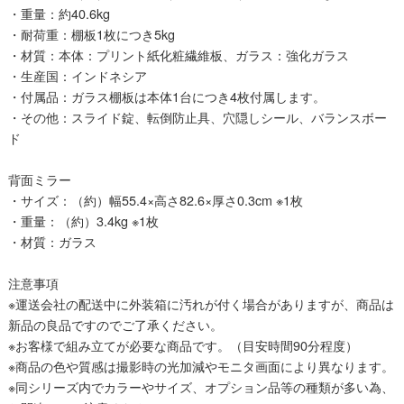
・重量：約40.6kg
・耐荷重：棚板1枚につき5kg
・材質：本体：プリント紙化粧繊維板、ガラス：強化ガラス
・生産国：インドネシア
・付属品：ガラス棚板は本体1台につき4枚付属します。
・その他：スライド錠、転倒防止具、穴隠しシール、バランスボー
ド
背面ミラー
・サイズ：（約）幅55.4×高さ82.6×厚さ0.3cm ※1枚
・重量：（約）3.4kg ※1枚
・材質：ガラス
注意事項
※運送会社の配送中に外装箱に汚れが付く場合がありますが、商品は
新品の良品ですのでご了承ください。
※お客様で組み立てが必要な商品です。（目安時間90分程度）
※商品の色や質感は撮影時の光加減やモニタ画面により異なります。
※同シリーズ内でカラーやサイズ、オプション品等の種類が多い為、