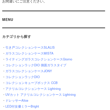
お間違いにご注意ください。
MENU
カテゴリから探す
・
引き戸コレクションケースSLALIS
・
ガラスコレクションケースMISTA
・
ライティングガラスコレクションケースGiorno
・
コレクションラックDIO 側面ガラスタイプ
・
ガラスコレクションケースJONY
・
コレクションラックDIO
・
コレクションキューブボックス CCB
・
アクリルコレクションケース Lightning
・
UVカット アクリルコレクションケース Lightning
・
ドレッサーAlice
・
LED付女優ミラーBright