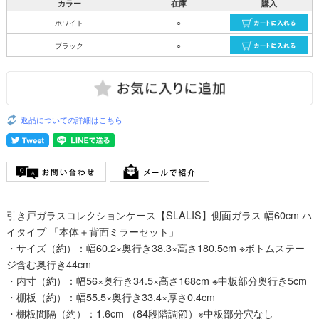
カラー
在庫
購入
ホワイト
○
ブラック
○
返品についての詳細はこちら
引き戸ガラスコレクションケース【SLALIS】側面ガラス 幅60cm ハ
イタイプ 「本体＋背面ミラーセット」
・サイズ（約）：幅60.2×奥行き38.3×高さ180.5cm ※ボトムステー
ジ含む奥行き44cm
・内寸（約）：幅56×奥行き34.5×高さ168cm ※中板部分奥行き5cm
・棚板（約）：幅55.5×奥行き33.4×厚さ0.4cm
・棚板間隔（約）：1.6cm （84段階調節）※中板部分穴なし