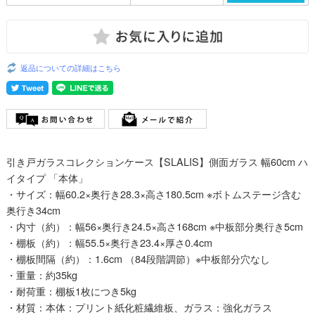
返品についての詳細はこちら
引き戸ガラスコレクションケース【SLALIS】側面ガラス 幅60cm ハ
イタイプ 「本体」
・サイズ：幅60.2×奥行き28.3×高さ180.5cm ※ボトムステージ含む
奥行き34cm
・内寸（約）：幅56×奥行き24.5×高さ168cm ※中板部分奥行き5cm
・棚板（約）：幅55.5×奥行き23.4×厚さ0.4cm
・棚板間隔（約）：1.6cm （84段階調節）※中板部分穴なし
・重量：約35kg
・耐荷重：棚板1枚につき5kg
・材質：本体：プリント紙化粧繊維板、ガラス：強化ガラス