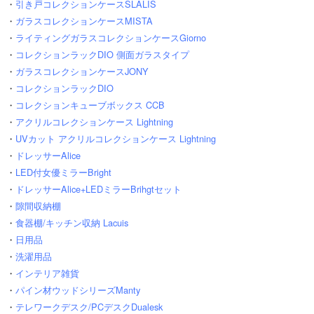
・
引き戸コレクションケースSLALIS
・
ガラスコレクションケースMISTA
・
ライティングガラスコレクションケースGiorno
・
コレクションラックDIO 側面ガラスタイプ
・
ガラスコレクションケースJONY
・
コレクションラックDIO
・
コレクションキューブボックス CCB
・
アクリルコレクションケース Lightning
・
UVカット アクリルコレクションケース Lightning
・
ドレッサーAlice
・
LED付女優ミラーBright
・
ドレッサーAlice+LEDミラーBrihgtセット
・
隙間収納棚
・
食器棚/キッチン収納 Lacuis
・
日用品
・
洗濯用品
・
インテリア雑貨
・
パイン材ウッドシリーズManty
・
テレワークデスク/PCデスクDualesk