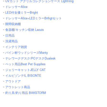
・
UVカット アクリルコレクションケース Lightning
・
ドレッサーAlice
・
LED付女優ミラーBright
・
ドレッサーAlice+LEDミラーBrihgtセット
・
隙間収納棚
・
食器棚/キッチン収納 Lacuis
・
日用品
・
洗濯用品
・
インテリア雑貨
・
パイン材ウッドシリーズManty
・
テレワークデスク/PCデスクDualesk
・
ペット用品Best Pet Supplies
・
ジェリーキャットJELLY CAT
・
イルビゾンテIL BISONTE
・
アウトドア
・
アウトレット商品
・
釣り具/釣り用品 BAKSTORM