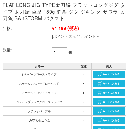
FLAT LONG JIG TYPE太刀鰆 フラットロングジグ タ
イプ 太刀鰆 単品 150g 釣具 ジグ ジギング サワラ 太
刀魚 BAKSTORM バクスト
¥1,199
(税込)
価格:
[ポイント還元 11ポイント～]
数量:
個
カラー
在庫
購入
シルバーグローストライプ
○
スケールシルバーグローヘッド
○
スケールイワシストライプ
○
ジェットブラックグローストライプ
○
タチウオパープル
○
UVアルミニウム
○