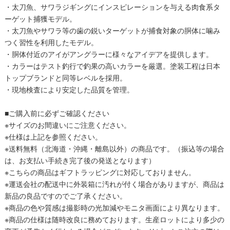
・太刀魚、サワラジギングにインスピレーションを与える肉食系タ
ーゲット捕獲モデル。
・太刀魚やサワラ等の歯の鋭いターゲットが捕食対象の胴体に噛み
つく習性を利用したモデル。
・胴体付近のアイがアングラーに様々なアイデアを提供します。
・カラーはテスト釣行で釣果の高いカラーを厳選。塗装工程は日本
トップブランドと同等レベルを採用。
・現地検査により安定した品質を管理。
■ご購入前に必ずご確認ください
※サイズのお間違いにご注意ください。
※仕様は上記を参照ください。
※送料無料（北海道・沖縄・離島以外）の商品です。（振込等の場合
は、お支払い手続き完了後の発送となります）
※こちらの商品はギフトラッピングに対応しておりません。
※運送会社の配送中に外装箱に汚れが付く場合がありますが、商品は
新品の良品ですのでご了承ください。
※商品の色や質感は撮影時の光加減やモニタ画面により異なります。
※商品の仕様は随時改良に務めております。生産ロットにより多少の