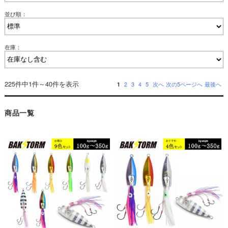
並び順：
在庫：
225件中1件～40件を表示
1
2
3
4
5
次へ
次の5ページへ
最後へ
商品一覧