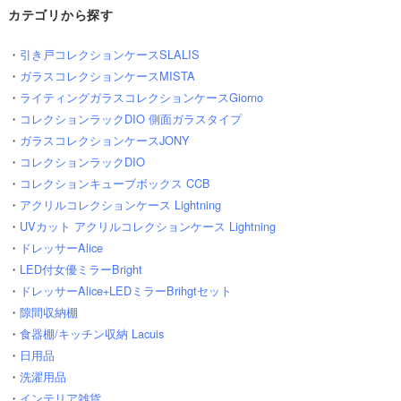
カテゴリから探す
・
引き戸コレクションケースSLALIS
・
ガラスコレクションケースMISTA
・
ライティングガラスコレクションケースGiorno
・
コレクションラックDIO 側面ガラスタイプ
・
ガラスコレクションケースJONY
・
コレクションラックDIO
・
コレクションキューブボックス CCB
・
アクリルコレクションケース Lightning
・
UVカット アクリルコレクションケース Lightning
・
ドレッサーAlice
・
LED付女優ミラーBright
・
ドレッサーAlice+LEDミラーBrihgtセット
・
隙間収納棚
・
食器棚/キッチン収納 Lacuis
・
日用品
・
洗濯用品
・
インテリア雑貨