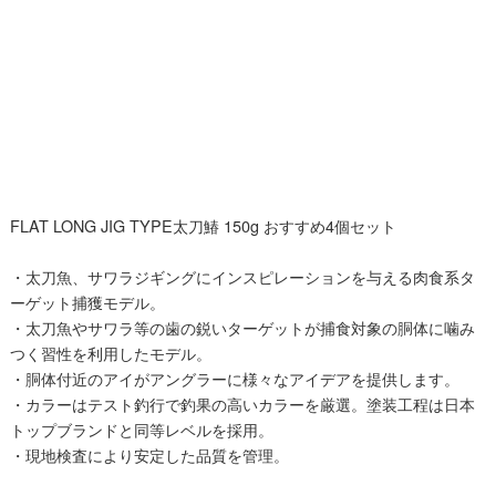
FLAT LONG JIG TYPE太刀鰆 150g おすすめ4個セット
・太刀魚、サワラジギングにインスピレーションを与える肉食系タ
ーゲット捕獲モデル。
・太刀魚やサワラ等の歯の鋭いターゲットが捕食対象の胴体に噛み
つく習性を利用したモデル。
・胴体付近のアイがアングラーに様々なアイデアを提供します。
・カラーはテスト釣行で釣果の高いカラーを厳選。塗装工程は日本
トップブランドと同等レベルを採用。
・現地検査により安定した品質を管理。