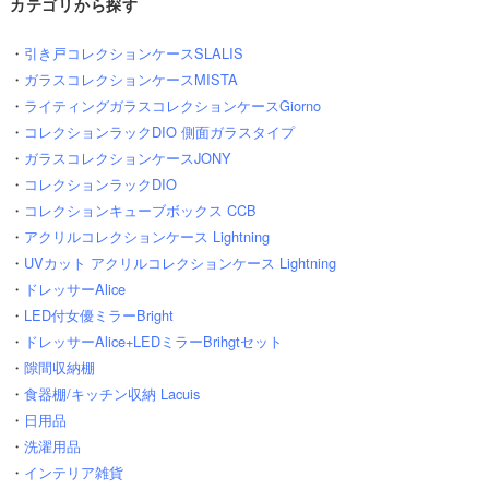
カテゴリから探す
・
引き戸コレクションケースSLALIS
・
ガラスコレクションケースMISTA
・
ライティングガラスコレクションケースGiorno
・
コレクションラックDIO 側面ガラスタイプ
・
ガラスコレクションケースJONY
・
コレクションラックDIO
・
コレクションキューブボックス CCB
・
アクリルコレクションケース Lightning
・
UVカット アクリルコレクションケース Lightning
・
ドレッサーAlice
・
LED付女優ミラーBright
・
ドレッサーAlice+LEDミラーBrihgtセット
・
隙間収納棚
・
食器棚/キッチン収納 Lacuis
・
日用品
・
洗濯用品
・
インテリア雑貨