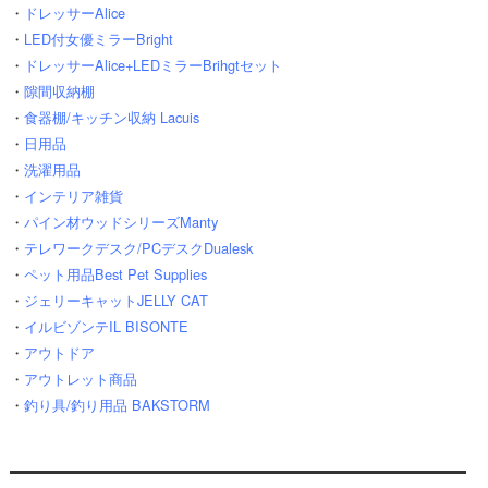
・
ドレッサーAlice
・
LED付女優ミラーBright
・
ドレッサーAlice+LEDミラーBrihgtセット
・
隙間収納棚
・
食器棚/キッチン収納 Lacuis
・
日用品
・
洗濯用品
・
インテリア雑貨
・
パイン材ウッドシリーズManty
・
テレワークデスク/PCデスクDualesk
・
ペット用品Best Pet Supplies
・
ジェリーキャットJELLY CAT
・
イルビゾンテIL BISONTE
・
アウトドア
・
アウトレット商品
・
釣り具/釣り用品 BAKSTORM