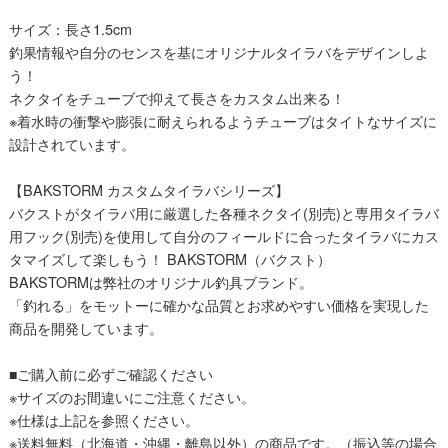
サイズ：長さ1.5cm
釣果情報や自分のセンスを基にオリジナルタイラバをデザインしよ
う！
ネクタイをチューブで抑えて長さをカスタム出来る！
※着水時の衝撃や膨張に耐えられるようチューブはタイトなサイズに
設計されています。
【BAKSTORM カスタムタイラバシリーズ】
バクストがタイラバ用に厳選した各種ネクタイ(別売)と専用タイラバ
用フック(別売)を使用して自分のフィールドに合ったタイラバにカス
タマイズして楽しもう！ BAKSTORM（バクスト）
BAKSTORMは弊社のオリジナル釣具ブランド。
「釣れる」をモットーに確かな品質とお求めやすい価格を実現した
商品を開発しています。
■ご購入前に必ずご確認ください
※サイズのお間違いにご注意ください。
※仕様は上記を参照ください。
※送料無料（北海道・沖縄・離島以外）の商品です。（振込等の場合