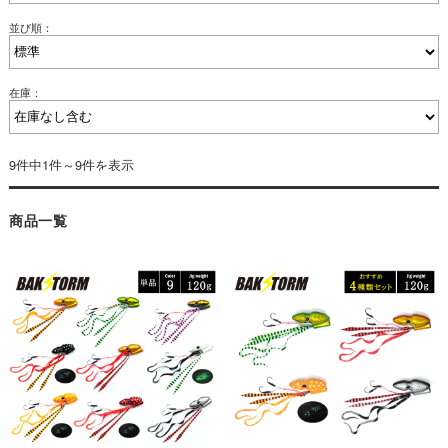
並び順：
在庫：
9件中1件～9件を表示
商品一覧