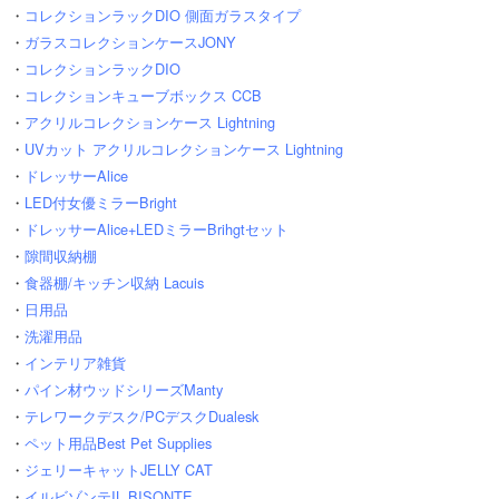
・
コレクションラックDIO 側面ガラスタイプ
・
ガラスコレクションケースJONY
・
コレクションラックDIO
・
コレクションキューブボックス CCB
・
アクリルコレクションケース Lightning
・
UVカット アクリルコレクションケース Lightning
・
ドレッサーAlice
・
LED付女優ミラーBright
・
ドレッサーAlice+LEDミラーBrihgtセット
・
隙間収納棚
・
食器棚/キッチン収納 Lacuis
・
日用品
・
洗濯用品
・
インテリア雑貨
・
パイン材ウッドシリーズManty
・
テレワークデスク/PCデスクDualesk
・
ペット用品Best Pet Supplies
・
ジェリーキャットJELLY CAT
・
イルビゾンテIL BISONTE