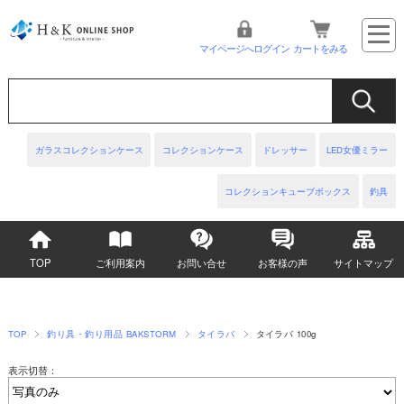
マイページへログイン
カートをみる
ガラスコレクションケース
コレクションケース
ドレッサー
LED女優ミラー
コレクションキューブボックス
釣具
TOP
ご利用案内
お問い合せ
お客様の声
サイトマップ
TOP
釣り具・釣り用品 BAKSTORM
タイラバ
タイラバ 100g
表示切替：