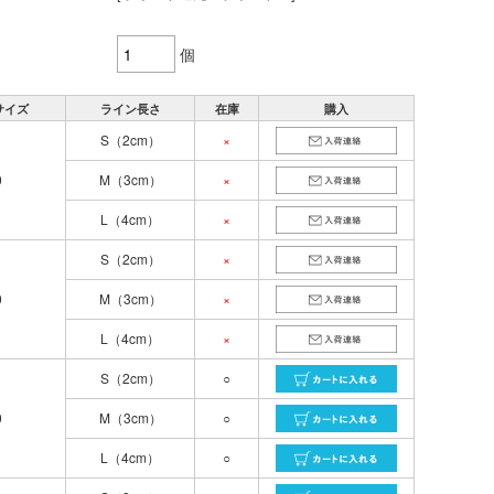
個
サイズ
ライン長さ
在庫
購入
S（2cm）
×
0
M（3cm）
×
L（4cm）
×
S（2cm）
×
0
M（3cm）
×
L（4cm）
×
S（2cm）
○
0
M（3cm）
○
L（4cm）
○