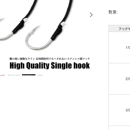
数量:
フック
1/
2/
3/