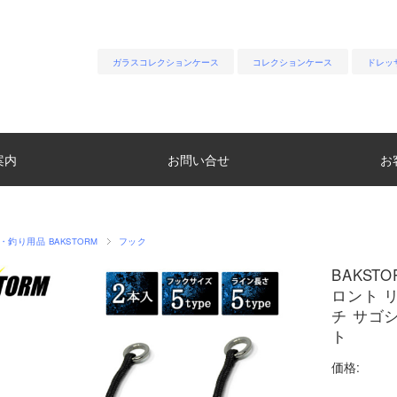
ガラスコレクションケース
コレクションケース
ドレッ
案内
お問い合せ
お
・釣り用品 BAKSTORM
フック
BAKS
ロント 
チ サゴ
ト
価格: