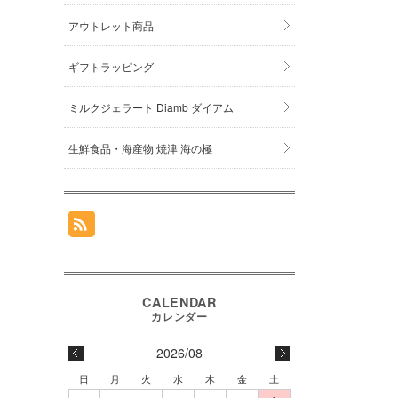
アウトレット商品
ギフトラッピング
ミルクジェラート Diamb ダイアム
生鮮食品・海産物 焼津 海の極
2026/08
日
月
火
水
木
金
土