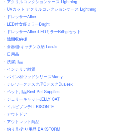
・
アクリルコレクションケース Lightning
・
UVカット アクリルコレクションケース Lightning
・
ドレッサーAlice
・
LED付女優ミラーBright
・
ドレッサーAlice+LEDミラーBrihgtセット
・
隙間収納棚
・
食器棚/キッチン収納 Lacuis
・
日用品
・
洗濯用品
・
インテリア雑貨
・
パイン材ウッドシリーズManty
・
テレワークデスク/PCデスクDualesk
・
ペット用品Best Pet Supplies
・
ジェリーキャットJELLY CAT
・
イルビゾンテIL BISONTE
・
アウトドア
・
アウトレット商品
・
釣り具/釣り用品 BAKSTORM