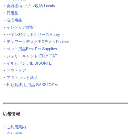
・
食器棚/キッチン収納 Lacuis
・
日用品
・
洗濯用品
・
インテリア雑貨
・
パイン材ウッドシリーズManty
・
テレワークデスク/PCデスクDualesk
・
ペット用品Best Pet Supplies
・
ジェリーキャットJELLY CAT
・
イルビゾンテIL BISONTE
・
アウトドア
・
アウトレット商品
・
釣り具/釣り用品 BAKSTORM
店舗情報
・
ご利用案内
・
会社概要