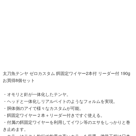
太刀魚テンヤ ゼロカスタム 餌固定ワイヤー2本付 リーダー付 190g
お買得8個セット
・オモリと針が一体化したテンヤ。
・ヘッドと一体化しリアルベイトのようなフォルムを実現。
・胴体側のアイで様々なカスタムが可能。
・餌固定ワイヤー２本＋リーダー付きですぐ使える。
・付属の餌固定ワイヤーを利用してイワシ等のエサをしっかりと巻
き止めます。
・カラーはテスト釣行で釣果の高いカラーを厳選。塗装工程は日本