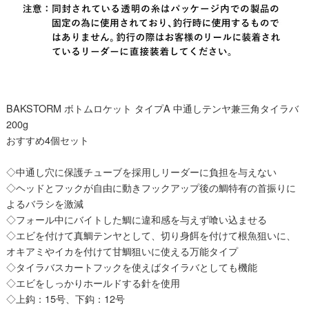
BAKSTORM ボトムロケット タイプA 中通しテンヤ兼三角タイラバ
200g
おすすめ4個セット
◇中通し穴に保護チューブを採用しリーダーに負担を与えない
◇ヘッドとフックが自由に動きフックアップ後の鯛特有の首振りに
よるバラシを激減
◇フォール中にバイトした鯛に違和感を与えず喰い込ませる
◇エビを付けて真鯛テンヤとして、切り身餌を付けて根魚狙いに、
オキアミやイカを付けて甘鯛狙いに使える万能タイプ
◇タイラバスカートフックを使えばタイラバとしても機能
◇エビをしっかりホールドする針を使用
◇上鈎：15号、下鈎：12号