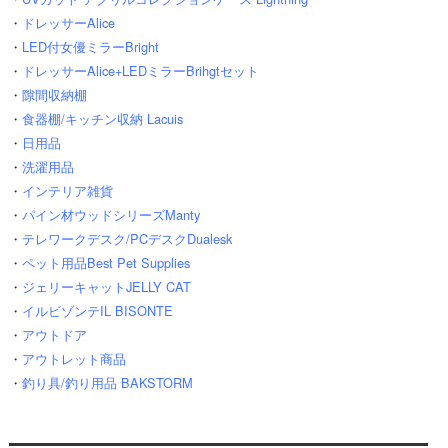
・
ドレッサーAlice
・
LED付女優ミラーBright
・
ドレッサーAlice+LEDミラーBrihgtセット
・
隙間収納棚
・
食器棚/キッチン収納 Lacuis
・
日用品
・
洗濯用品
・
インテリア雑貨
・
パイン材ウッドシリーズManty
・
テレワークデスク/PCデスクDualesk
・
ペット用品Best Pet Supplies
・
ジェリーキャットJELLY CAT
・
イルビゾンテIL BISONTE
・
アウトドア
・
アウトレット商品
・
釣り具/釣り用品 BAKSTORM