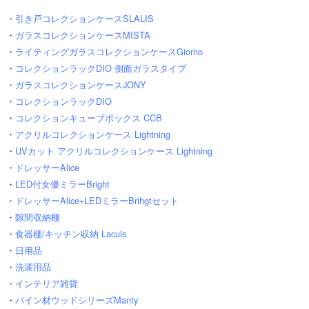
・
引き戸コレクションケースSLALIS
・
ガラスコレクションケースMISTA
・
ライティングガラスコレクションケースGiorno
・
コレクションラックDIO 側面ガラスタイプ
・
ガラスコレクションケースJONY
・
コレクションラックDIO
・
コレクションキューブボックス CCB
・
アクリルコレクションケース Lightning
・
UVカット アクリルコレクションケース Lightning
・
ドレッサーAlice
・
LED付女優ミラーBright
・
ドレッサーAlice+LEDミラーBrihgtセット
・
隙間収納棚
・
食器棚/キッチン収納 Lacuis
・
日用品
・
洗濯用品
・
インテリア雑貨
・
パイン材ウッドシリーズManty