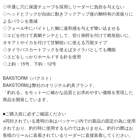
◇中通し穴に保護チューブを採用しリーダーに負担を与えない
◇ヘッドとフックが自由に動きフックアップ後の鯛特有の首振りに
よるバラシを激減
◇フォール中にバイトした鯛に違和感を与えず喰い込ませる
◇エビを付けて真鯛テンヤとして、切り身餌を付けて根魚狙いに、
オキアミやイカを付けて甘鯛狙いに使える万能タイプ
◇タイラバスカートフックを使えばタイラバとしても機能
◇エビをしっかりホールドする針を使用
◇上鈎：15号、下鈎：12号
BAKSTORM（バクスト）
BAKSTORMは弊社のオリジナル釣具ブランド。
「釣れる」をモットーに確かな品質とお求めやすい価格を実現した
商品を開発しています。
■ご購入前に必ずご確認ください
※同封されている透明の糸はパッケージ内での製品の固定の為に使用
されており、釣行時に使用するものではありません。釣行の際はお
客様のリールに装着されているリーダーに直接装着してください。