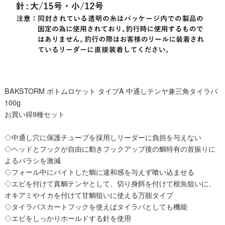
BAKSTORM ボトムロケット タイプA 中通しテンヤ兼三角タイラバ
100g
お買い得9種セット
◇中通し穴に保護チューブを採用しリーダーに負担を与えない
◇ヘッドとフックが自由に動きフックアップ後の鯛特有の首振りに
よるバラシを激減
◇フォール中にバイトした鯛に違和感を与えず喰い込ませる
◇エビを付けて真鯛テンヤとして、切り身餌を付けて根魚狙いに、
オキアミやイカを付けて甘鯛狙いに使える万能タイプ
◇タイラバスカートフックを使えばタイラバとしても機能
◇エビをしっかりホールドする針を使用