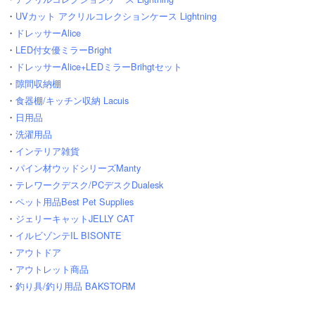
・
UVカット アクリルコレクションケース Lightning
・
ドレッサーAlice
・
LED付女優ミラーBright
・
ドレッサーAlice+LEDミラーBrihgtセット
・
隙間収納棚
・
食器棚/キッチン収納 Lacuis
・
日用品
・
洗濯用品
・
インテリア雑貨
・
パイン材ウッドシリーズManty
・
テレワークデスク/PCデスクDualesk
・
ペット用品Best Pet Supplies
・
ジェリーキャットJELLY CAT
・
イルビゾンテIL BISONTE
・
アウトドア
・
アウトレット商品
・
釣り具/釣り用品 BAKSTORM