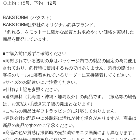
◇上鈎：15号、下鈎：12号
BAKSTORM（バクスト）
BAKSTORMは弊社のオリジナル釣具ブランド。
「釣れる」をモットーに確かな品質とお求めやすい価格を実現した
商品を開発しています。
■ご購入前に必ずご確認ください
※同封されている透明の糸はパッケージ内での製品の固定の為に使用
されており、釣行時に使用するものではありません。釣行の際はお
客様のリールに装着されているリーダーに直接装着してください。
※サイズのお間違いにご注意ください。
※仕様は上記を参照ください。
※送料無料（北海道・沖縄・離島以外）の商品です。（振込等の場合
は、お支払い手続き完了後の発送となります）
※こちらの商品はギフトラッピングに対応しておりません。
※運送会社の配送中に外装箱に汚れが付く場合がありますが、商品は
新品の良品ですのでご了承ください。
※商品の色や質感は撮影時の光加減やモニタ画面により異なります。
※商品の仕様は随時改良に務めております。生産ロットにより多少の