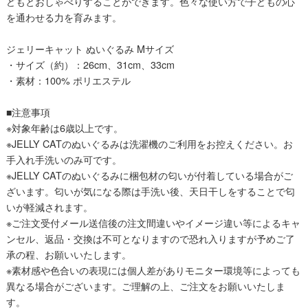
どもとおしゃべりすることができます。色々な使い方で子どもの心
を通わせる力を育みます。
ジェリーキャット ぬいぐるみ Mサイズ
・サイズ（約）：26cm、31cm、33cm
・素材：100% ポリエステル
■注意事項
※対象年齢は6歳以上です。
※JELLY CATのぬいぐるみは洗濯機のご利用をお控えください。お
手入れ手洗いのみ可です。
※JELLY CATのぬいぐるみに梱包材の匂いが付着している場合がご
ざいます。匂いが気になる際は手洗い後、天日干しをすることで匂
いが軽減されます。
※ご注文受付メール送信後の注文間違いやイメージ違い等によるキャ
ンセル、返品・交換は不可となりますので恐れ入りますが予めご了
承の程、お願いいたします。
※素材感や色合いの表現には個人差がありモニター環境等によっても
異なる場合がございます。ご理解の上、ご注文をお願いいたしま
す。