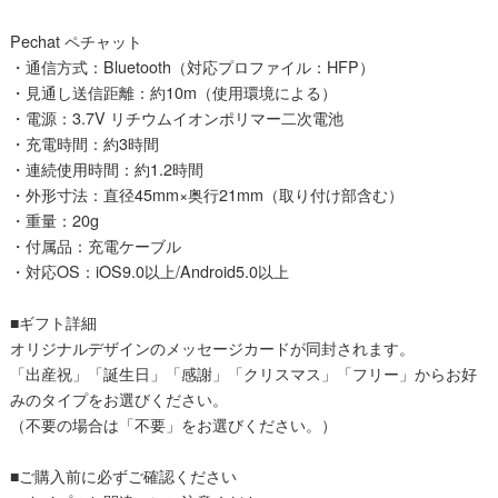
Pechat ペチャット
・通信方式：Bluetooth（対応プロファイル：HFP）
・見通し送信距離：約10m（使用環境による）
・電源：3.7V リチウムイオンポリマー二次電池
・充電時間：約3時間
・連続使用時間：約1.2時間
・外形寸法：直径45mm×奥行21mm（取り付け部含む）
・重量：20g
・付属品：充電ケーブル
・対応OS：iOS9.0以上/Android5.0以上
■ギフト詳細
オリジナルデザインのメッセージカードが同封されます。
「出産祝」「誕生日」「感謝」「クリスマス」「フリー」からお好
みのタイプをお選びください。
（不要の場合は「不要」をお選びください。）
■ご購入前に必ずご確認ください