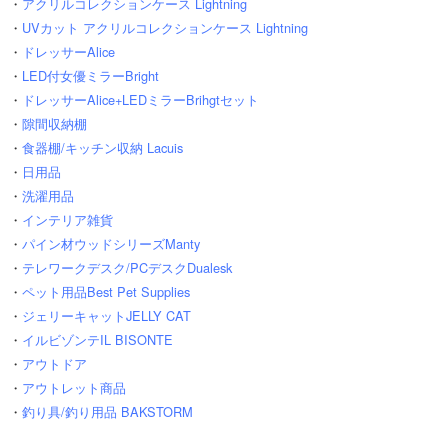
・
アクリルコレクションケース Lightning
・
UVカット アクリルコレクションケース Lightning
・
ドレッサーAlice
・
LED付女優ミラーBright
・
ドレッサーAlice+LEDミラーBrihgtセット
・
隙間収納棚
・
食器棚/キッチン収納 Lacuis
・
日用品
・
洗濯用品
・
インテリア雑貨
・
パイン材ウッドシリーズManty
・
テレワークデスク/PCデスクDualesk
・
ペット用品Best Pet Supplies
・
ジェリーキャットJELLY CAT
・
イルビゾンテIL BISONTE
・
アウトドア
・
アウトレット商品
・
釣り具/釣り用品 BAKSTORM