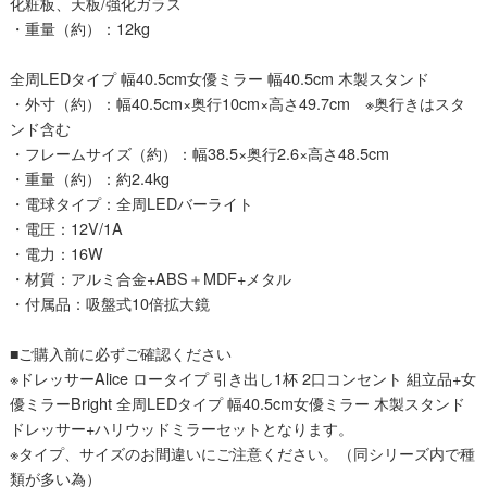
化粧板、天板/強化ガラス
・重量（約）：12kg
全周LEDタイプ 幅40.5cm女優ミラー 幅40.5cm 木製スタンド
・外寸（約）：幅40.5cm×奥行10cm×高さ49.7cm ※奥行きはスタ
ンド含む
・フレームサイズ（約）：幅38.5×奥行2.6×高さ48.5cm
・重量（約）：約2.4kg
・電球タイプ：全周LEDバーライト
・電圧：12V/1A
・電力：16W
・材質：アルミ合金+ABS＋MDF+メタル
・付属品：吸盤式10倍拡大鏡
■ご購入前に必ずご確認ください
※ドレッサーAlice ロータイプ 引き出し1杯 2口コンセント 組立品+女
優ミラーBright 全周LEDタイプ 幅40.5cm女優ミラー 木製スタンド
ドレッサー+ハリウッドミラーセットとなります。
※タイプ、サイズのお間違いにご注意ください。（同シリーズ内で種
類が多い為）