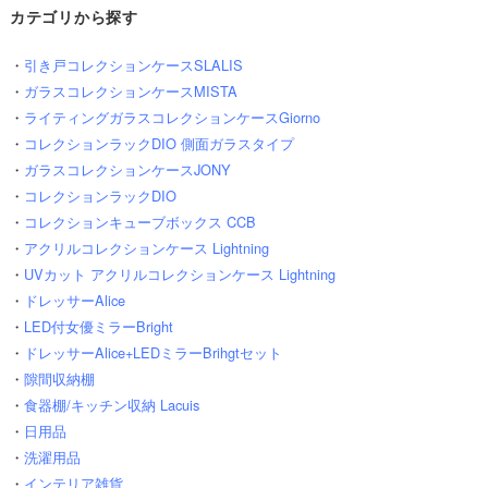
カテゴリから探す
・
引き戸コレクションケースSLALIS
・
ガラスコレクションケースMISTA
・
ライティングガラスコレクションケースGiorno
・
コレクションラックDIO 側面ガラスタイプ
・
ガラスコレクションケースJONY
・
コレクションラックDIO
・
コレクションキューブボックス CCB
・
アクリルコレクションケース Lightning
・
UVカット アクリルコレクションケース Lightning
・
ドレッサーAlice
・
LED付女優ミラーBright
・
ドレッサーAlice+LEDミラーBrihgtセット
・
隙間収納棚
・
食器棚/キッチン収納 Lacuis
・
日用品
・
洗濯用品
・
インテリア雑貨