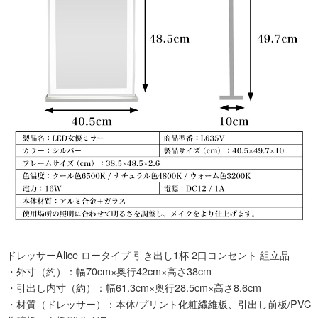
ドレッサーAlice ロータイプ 引き出し1杯 2口コンセント 組立品
・外寸（約）：幅70cm×奥行42cm×高さ38cm
・引出し内寸（約）：幅61.3cm×奥行28.5cm×高さ8.6cm
・材質（ドレッサー）：本体/プリント化粧繊維板、引出し前板/PVC